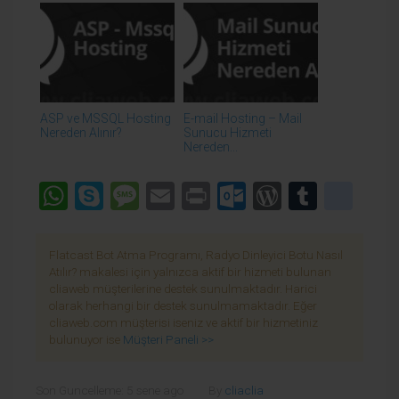
ASP ve MSSQL Hosting
E-mail Hosting – Mail
Nereden Alınır?
Sunucu Hizmeti
Nereden...
WhatsApp
Skype
Message
Email
Print
Outlook.co
WordPre
Tumbl
goo
Flatcast Bot Atma Programı, Radyo Dinleyici Botu Nasıl
Atılır? makalesi için yalnızca aktif bir hizmeti bulunan
cliaweb müşterilerine destek sunulmaktadır. Harici
olarak herhangi bir destek sunulmamaktadır. Eğer
cliaweb.com müşterisi iseniz ve aktif bir hizmetiniz
bulunuyor ise
Müşteri Paneli >>
Son Guncelleme: 5 sene ago
By
cliaclia