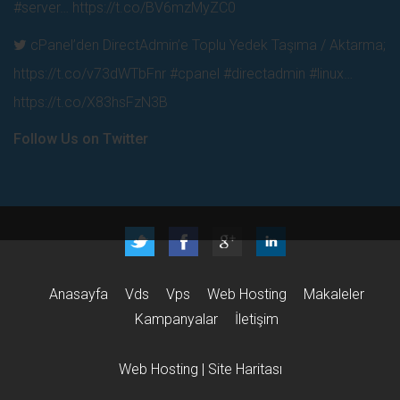
#server…
https://t.co/BV6mzMyZC0
cPanel’den DirectAdmin’e Toplu Yedek Taşıma / Aktarma;
https://t.co/v73dWTbFnr
#cpanel #directadmin #linux…
https://t.co/X83hsFzN3B
Follow Us on Twitter
Anasayfa
Vds
Vps
Web Hosting
Makaleler
Kampanyalar
İletişim
Web Hosting
|
Site Haritası