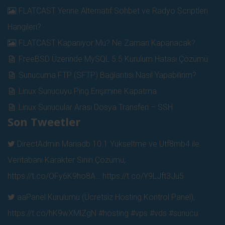
FLATCAST Yerine Alternatif Sohbet ve Radyo Scriptleri
Hangileri?
FLATCAST Kapanıyor Mu? Ne Zaman Kapanacak?
FreeBSD Üzerinde MySQL 5.5 Kurulum Hatası Çözümü
Sunucuma FTP (SFTP) Bağlantısı Nasıl Yapabilirim?
Linux Sunucuyu Ping Erişimine Kapatma
Linux Sunucular Arası Dosya Transferi – SSH
Son Tweetler
DirectAdmin Mariadb 10.1 Yükseltme ve Utf8mb4 ile
Veritabanı Karakter Sınırı Çözümü;
https://t.co/OFy6K9ho8A…
https://t.co/Y9LJft3Ju5
aaPanel Kurulumu (Ücretsiz Hosting Kontrol Panel);
https://t.co/hK9wXMlZgN
#hosting #vps #vds #sunucu