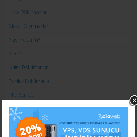
Linux Dökümanları
Mysql Dökümanları
Nasıl Yaparım?
Nedir?
Nginx Dökümanları
Panilux Dökümanları
Php Scriptler
Plesk Panel Dökümanları
VestaCP Panel
VMware (ESXİ)