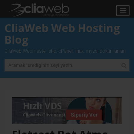
CliaWeb Web Hosting
Blog
CliaWeb Webmaster php, cPanel, linux, mysql dökümanları
Hızlı VDS
CliaWeb Güvencesi İle
Sipariş Ver