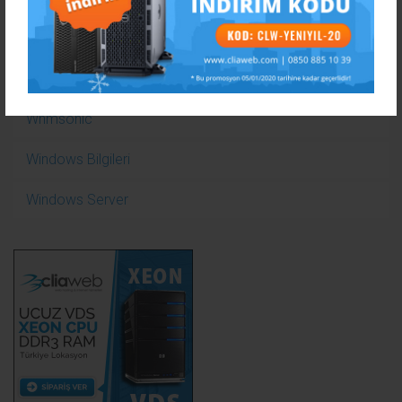
Webtasarım Programları
WHM Dökümanları
Whmsonic
Windows Bilgileri
Windows Server