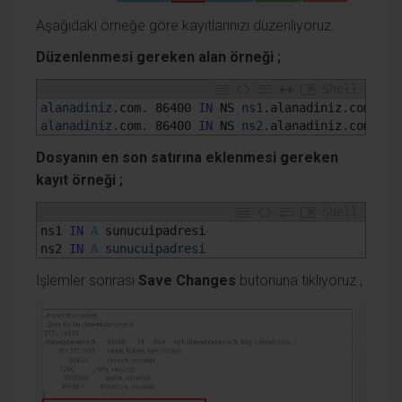
Aşağıdaki örneğe göre kayıtlarınızı düzenliyoruz.
Düzenlenmesi gereken alan örneği ;
Shell
1
alanadiniz
.com
.
86400
IN
NS 
ns1
.alanadiniz
.com
.
2
alanadiniz
.com
.
86400
IN
NS 
ns2
.alanadiniz
.com
.
Dosyanın en son satırına eklenmesi gereken
kayıt örneği ;
Shell
1
ns1 
IN
A
sunucuipadresi
2
ns2 
IN
A
sunucuipadresi
İşlemler sonrası
Save Changes
butonuna tıklıyoruz ;