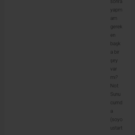
50.50.50.50 olsun gittik godaddyden de
myhosting.com alan adını aldık ve şimdi bunu CWP li
makineye eklemek istgiyoruz. bunu CWP den mi
yoksa CWP kurulu olan VPS hizmeti satın aldığımız
yerin panelinden mi yapacağız. bu örnekte
scaleway.com var. Neyi nereye eklememiz
gerekiyor
Cevaplamak için giriş yapın
Selma Çetin
16 Aralık 2017
Allah razı olsun . 3 Gündür uğraşıyordum dnsler
çalışmıyordu. A kaydı yapınca düzeldi.
Cevaplamak için giriş yapın