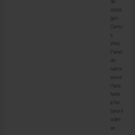
o alt domaine giriş yaptığımda www ekliyor. Bunların
çözümü nü bir türlü bulamadım.
Cevaplamak için giriş yapın
YaPaY
13 Temmuz 2017
Önemli! : Nameserver ekleme / güncelleme işleminin
gerçekleşebilmesi için centos web panelinizde ekli
olan ve ns1 ve ns2 alt dns güncellemesi domain
tarafında yapılmış olan bir alan adınızın olması
gerekmektedir. Alan adınız için bu kayıtları ve ns
yönlendirmesini domain panelinizden yapmadı iseniz
aşağıdaki işlem gerçekleşmez.
Kafam tamamen karıştı. Şimdi diyelimki bir
dedicated sunucuya centos ve CWP kurduk. IP’si