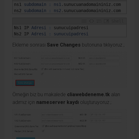
1
ns1 
subdomain
:
ns1
.sunucuanadomaininiz
.com
2
ns2 
subdomain
:
ns2
.sunucuanadomaininiz
.com
Shell
1
Ns1 
IP 
Adresi
:
sunucuipadresi
2
Ns2 
IP 
Adresi
:
sunucuipadresi
Ekleme sonrası
Save Changes
butonuna tıklıyoruz ;
Örneğin biz bu makalede
cliawebdeneme.tk
alan
adımız için
nameserver kaydı
oluşturuyoruz ;