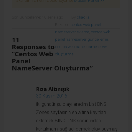
aktif bir hizmetiniz bulunuyor ise
Müşteri Paneli >>
Son Guncelleme: 10 sene ago
By
cliaclia
Etiketler:
centos web panel
nameserver ekleme
,
centos web
11
panel nameserver güncelleme
,
Responses to
centos web panel nameserver
“Centos Web
oluşturma
Panel
NameServer Oluşturma”
Rıza Altınışık
30 Kasım 2016
İki gündür şu olayı aradım List DNS Zones sayfasının
en altına kayıtları eklemek BIND DNS sorunundan
kurtulmamı sağladı demek olay buymuş teşekkürler.
Cevaplamak için giriş yapın