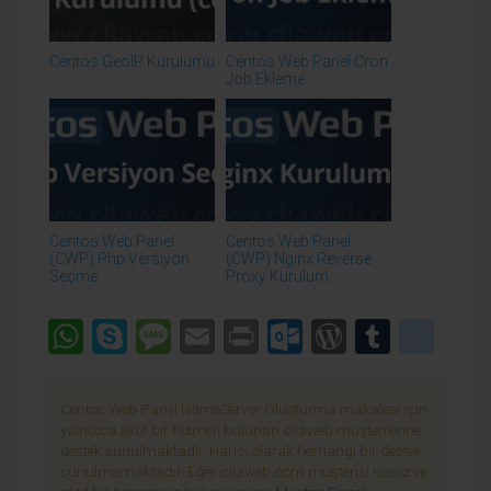
Centos GeoIP Kurulumu
Centos Web Panel Cron
Job Ekleme
Centos Web Panel
Centos Web Panel
(CWP) Php Versiyon
(CWP) Nginx Reverse
Seçme
Proxy Kurulum...
WhatsApp
Skype
Message
Email
Print
Outlook.co
WordPre
Tumbl
goo
Centos Web Panel NameServer Oluşturma makalesi için
yalnızca aktif bir hizmeti bulunan cliaweb müşterilerine
destek sunulmaktadır. Harici olarak herhangi bir destek
sunulmamaktadır. Eğer cliaweb.com müşterisi iseniz ve