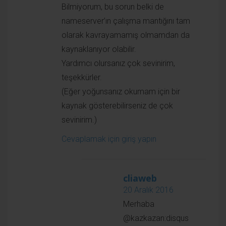
cliaweb
20 Aralık 2016
Merhaba @kazkazan:disqus
ns1 ve ns2 aynı ip adresine sahip olabilir. Hata
verme durumu domain uzantısı veya
kullandığınız domain panel kaynaklı
olabilmektedir. ns1 ve ns2 yi ayrı ayrı ip lerde
tanımlayabilmeniz için sunucunuzda 2 adet
farklı ip olması gerekmektedir. Ip adreslerini
sunucu sağlayıcınızdan tahsis edebilirsiniz.
Cevaplamak için giriş yapın
Orhan FIRINCI
21 Aralık 2016
İlginiz için çok teşekkür ederim.