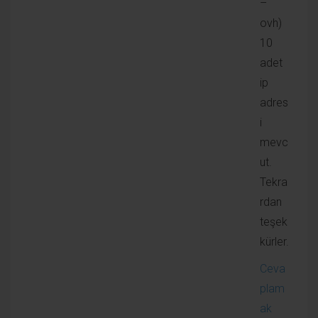
Askin Incesulu
11 Mart 2018
Devamlı ihtiyaç duyulacak bir bilgilendirme.
Paylaşımınız için çok teşekkür ederiz.
Cevaplamak için giriş yapın
Kategoriler
Alan Adı Dökümanları
Centos Web Panel
CliaWeb.CoM Haberler
cPanel Dökümanları