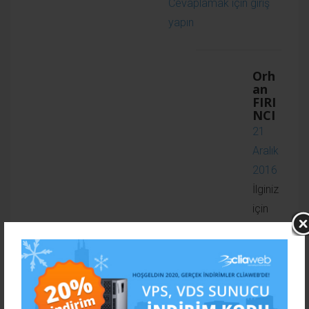
CWP panelinizde ip tanımlamaları
yaptıktan sonra domaininiz
üzerinden de aynı tanımı
yapmalısınız. Eğer zaten yaptı
iseniz ek bir işlem bulunmuyor.
Cevaplamak için giriş yapın
Orhan FIRINCI
21 Aralık 2016
Çok teşekkür ederim,
deneyeceğim. 🙂
aLpERi
08 Mart 2017