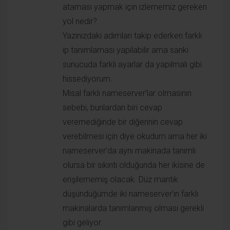
Misal farklı nameserver’lar olmasının sebebi,
bunlardan biri cevap veremediğinde bir diğerinin
cevap verebilmesi için diye okudum ama her iki
nameserver’da aynı makinada tanımlı olursa bir
sıkıntı olduğunda her ikisine de erişilememiş olacak.
Düz mantık düşündüğümde iki nameserver’ın farklı
makinalarda tanımlanmış olması gerekli gibi geliyor.
Bilmiyorum, bu sorun belki de nameserver’ın çalışma
mantığını tam olarak kavrayamamış olmamdan da
kaynaklanıyor olabilir.
Yardımcı olursanız çok sevinirim, teşekkürler.
(Eğer yoğunsanız okumam için bir kaynak
gösterebilirseniz de çok sevinirim.)
Cevaplamak için giriş yapın