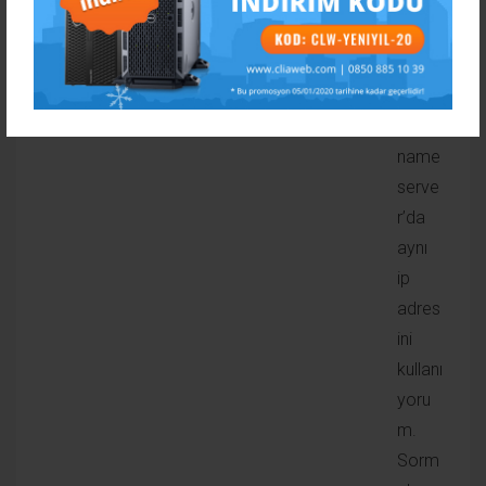
Job for named.service failed because the control
process exited with error code. See “systemctl
status named.service” and “journalctl -xe” for details.
hatasını alan arkadaşlar bu yazıyı kesinlikle okumalı.
Cliaweb ailesine çok teşekkür ederim.
Cevaplamak için giriş yapın
testandtest
27 Nisan 2017
centos panel den subdomain ekledim ama
subdomaini görmüyor
subdomain.siteniz.com ana makinesinin sunucu DNS
adresi bulunamadı. diyor acaba eksik yaptığım bir
şeyler mi var.
Bir de başka bir alt domainde wordpress kuruluydu.