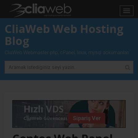
CliaWeb Web Hosting
Blog
CliaWeb Webmaster php, cPanel, linux, mysql dökümanları
Hızlı VDS
CliaWeb Güvencesi İle
Sipariş Ver