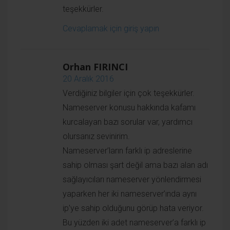
Orhan FIRINCI
20 Aralık 2016
Verdiğiniz bilgiler için çok teşekkürler.
Nameserver konusu hakkında kafamı kurcalayan
bazı sorular var, yardımcı olursanız sevinirim.
Nameserver’ların farklı ip adreslerine sahip olması
şart değil ama bazı alan adı sağlayıcıları nameserver
yönlendirmesi yaparken her iki nameserver’ında aynı
ip’ye sahip olduğunu görüp hata veriyor.
Bu yüzden iki adet nameserver’a farklı ip ataması
yapmak için izlememiz gereken yol nedir?
Yazınızdaki adımları takip ederken farklı ip
tanımlaması yapılabilir ama sanki sunucuda farklı
ayarlar da yapılmalı gibi hissediyorum.