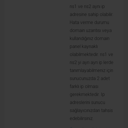
Evet, şu anda her iki nameserver’da aynı
ip adresini kullanıyorum.
Sormak istediğim Centos Web Panel’de
nameserver’lara farklı ip’ler tanımladıktan
sonra yapmam gereken başka bir şey
var mı?
Not: Sunucumda (soyoustart – ovh) 10
adet ip adresi mevcut.
Tekrardan teşekkürler.
Cevaplamak için giriş yapın
cliaweb
21 Aralık 2016
Merhaba @kazkazan:disqus