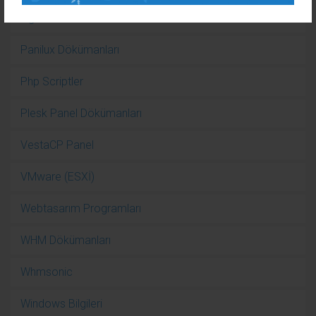
Nginx Dökümanları
Panilux Dökümanları
Php Scriptler
Plesk Panel Dökümanları
VestaCP Panel
VMware (ESXİ)
Webtasarım Programları
WHM Dökümanları
Whmsonic
Windows Bilgileri