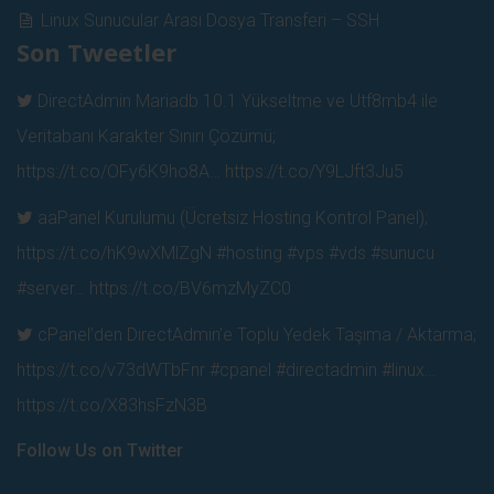
Linux Sunucular Arası Dosya Transferi – SSH
Son Tweetler
DirectAdmin Mariadb 10.1 Yükseltme ve Utf8mb4 ile
Veritabanı Karakter Sınırı Çözümü;
https://t.co/OFy6K9ho8A…
https://t.co/Y9LJft3Ju5
aaPanel Kurulumu (Ücretsiz Hosting Kontrol Panel);
https://t.co/hK9wXMlZgN
#hosting #vps #vds #sunucu
#server…
https://t.co/BV6mzMyZC0
cPanel’den DirectAdmin’e Toplu Yedek Taşıma / Aktarma;
https://t.co/v73dWTbFnr
#cpanel #directadmin #linux…
https://t.co/X83hsFzN3B
Follow Us on Twitter