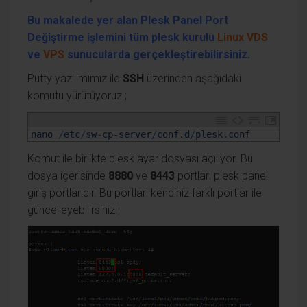
Bu makalede yer alan Plesk Panel Port
Değiştirme işlemini tüm plesk kurulu
Linux VDS
ve
VPS
sunucularda gerçekleştirebilirsiniz.
Putty yazılımımız ile
SSH
üzerinden aşağıdaki
komutu yürütüyoruz ;
1
nano
/
etc
/
sw
-
cp
-
server
/
conf
.
d
/
plesk
.
conf
Komut ile birlikte plesk ayar dosyası açılıyor. Bu
dosya içerisinde
8880
ve
8443
portları plesk panel
giriş portlarıdır. Bu portları kendiniz farklı portlar ile
güncelleyebilirsiniz ;