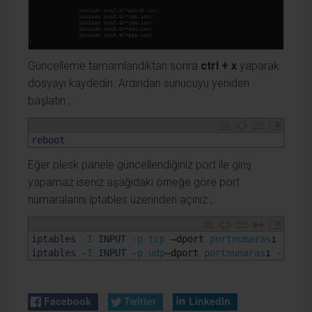
Güncelleme tamamlandıktan sonra
ctrl + x
yaparak
dosyayı kaydedin. Ardından sunucuyu yeniden
başlatın ;
1
reboot
Eğer plesk panele güncellendiğiniz port ile giriş
yapamaz iseniz aşağıdaki örneğe göre port
numaralarını iptables üzerinden açınız ;
1
iptables
-
I
INPUT
-
p
tcp
–
dport 
portnumaras
ı
-
j
AC
2
iptables
-
I
INPUT
-
p
udp
–
dport 
portnumaras
ı
-
j
ACC
Facebook
Twitter
LinkedIn