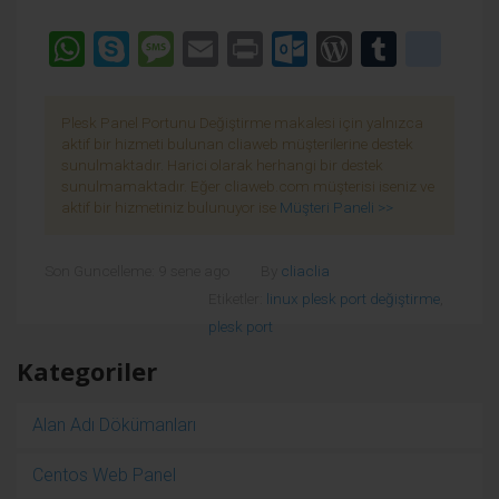
WhatsApp
Skype
Message
Email
Print
Outlook.co
WordPre
Tumbl
goo
Plesk Panel Portunu Değiştirme makalesi için yalnızca
aktif bir hizmeti bulunan cliaweb müşterilerine destek
sunulmaktadır. Harici olarak herhangi bir destek
sunulmamaktadır. Eğer cliaweb.com müşterisi iseniz ve
aktif bir hizmetiniz bulunuyor ise
Müşteri Paneli >>
Son Guncelleme: 9 sene ago
By
cliaclia
Etiketler:
linux plesk port değiştirme
,
plesk port
Kategoriler
Alan Adı Dökümanları
Centos Web Panel