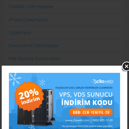
CliaWeb.CoM Haberler
cPanel Dökümanları
CyberPanel
Directadmin Dökümanları
Http/Apache Dökümanları
Kampanyalar
Linux Dökümanları
Mysql Dökümanları
Nasıl Yaparım?
Nedir?