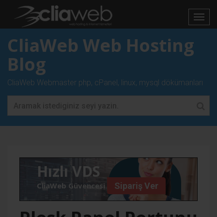
CliaWeb Web Hosting
Blog
CliaWeb Webmaster php, cPanel, linux, mysql dökümanları
Hızlı VDS
CliaWeb Güvencesi İle
Sipariş Ver