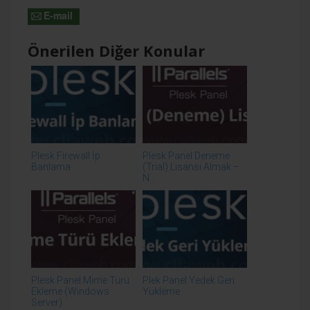
E-mail
Önerilen Diğer Konular
Plesk Firewall İp
Plesk Panel Deneme
Banlama
(Trial) Lisansı Almak –
N...
Plesk Panel Mime Türü
Plek Panel Yedek Geri
Ekleme (Windows
Yükleme
Server)